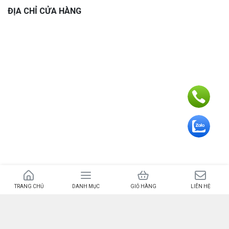
ĐỊA CHỈ CỬA HÀNG
Bản quyền 2024 – © Trường Plus – MST 8431872024 do UBND huyện Bình
Sơn ngày 26/03/2016
TRANG CHỦ
DANH MỤC
GIỎ HÀNG
LIÊN HỆ
Địa chỉ văn phòng: 178 Phạm Văn Đồng, Châu Ổ, H. Bình Sơn, Quảng Ngãi –
Điện thoại: 0901.945.179 – Email: lethanhtruong0307@gmail.com – Chịu
trách nhiệm nội dung: Lê Thanh Trường.
Quý khách có nhu cầu sửa chữa vui lòng liên hệ hoặc đến trực tiếp Trường