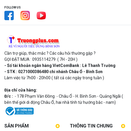
FOLLOW US
Cần trợ giúp, thắc mắc ? Các câu hỏi thường gặp ?
GỌI ĐẶT MUA : 0935114279 ( 7H - 20H )
- Số tài khoản ngân hàng VietComBank : Lê Thanh Trường
- STK : 0271000386480 chi nhánh Châu Ổ - Bình Sơn
Làm việc từ 7h00 - 20h00 ( tất cả các ngày trong tuần )
Địa chỉ cửa hàng:
Đ/c :
- 178 Phạm Văn Đồng - Châu Ổ - H. Bình Sơn - Quảng Ngãi (
bên thế giới di động Châu Ổ, hai nhà tính từ hướng bắc - nam)
SẢN PHẨM
THÔNG TIN CHUNG