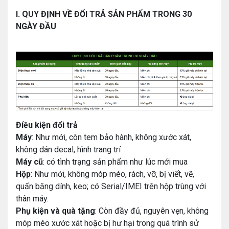
I. QUY ĐỊNH VỀ ĐỔI TRẢ SẢN PHẨM TRONG 30
NGÀY ĐẦU
Điều kiện đổi trả
Máy
: Như mới, còn tem bảo hành, không xước xát,
không dán decal, hình trang trí
Máy cũ
: có tình trạng sản phẩm như lúc mới mua
Hộp
: Như mới, không móp méo, rách, vỡ, bị viết, vẽ,
quấn băng dính, keo; có Serial/IMEI trên hộp trùng với
thân máy.
Phụ kiện và quà tặng
: Còn đầy đủ, nguyên vẹn, không
móp méo xước xát hoặc bị hư hại trong quá trình sử