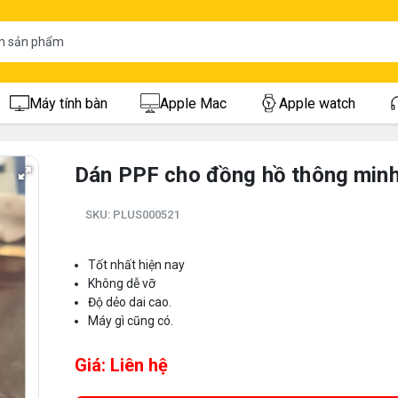
Máy tính bàn
Apple Mac
Apple watch
Dán PPF cho đồng hồ thông min
SKU:
PLUS000521
Tốt nhất hiện nay
Không dễ vỡ
Độ dẻo dai cao.
Máy gì cũng có.
Giá: Liên hệ