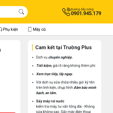
Đường dây nóng
0901.945.179
Phụ kiện
Máy cũ
Cam kết tại Trường Plus
h
Dịch vụ
chuyên nghiệp.
Tiết kiệm
, giá rõ ràng không thêm phí.
Xem trực tiếp, lấy ngay.
Với dịch vụ sửa chữa nhiều giờ: ký tên
trên linh kiện, chụp hình
đảm bảo minh
bạch, an tâm.
Sấy máy rơi nước
kiểm tra máy, tư vấn tổng đài - Không
sửa không sao. Sấy máy điện thoại