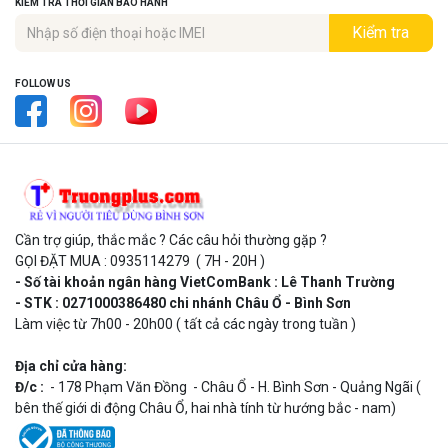
KIỂM TRA THỜI GIAN BẢO HÀNH
Kiểm tra
FOLLOW US
Cần trợ giúp, thắc mắc ? Các câu hỏi thường gặp ?
GỌI ĐẶT MUA : 0935114279 ( 7H - 20H )
- Số tài khoản ngân hàng VietComBank : Lê Thanh Trường
- STK : 0271000386480 chi nhánh Châu Ổ - Bình Sơn
Làm việc từ 7h00 - 20h00 ( tất cả các ngày trong tuần )
Địa chỉ cửa hàng:
Đ/c :
- 178 Phạm Văn Đồng - Châu Ổ - H. Bình Sơn - Quảng Ngãi (
bên thế giới di động Châu Ổ, hai nhà tính từ hướng bắc - nam)