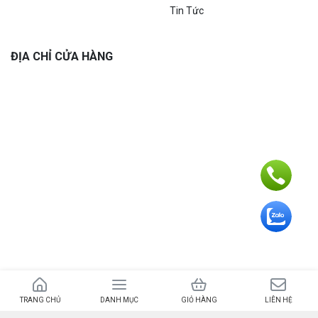
Tin Tức
ĐỊA CHỈ CỬA HÀNG
Bản quyền 2024 – © Trường Plus – MST 8431872024 do UBND huyện Bình
Sơn ngày 26/03/2016
TRANG CHỦ
DANH MỤC
GIỎ HÀNG
LIÊN HỆ
Địa chỉ văn phòng: 178 Phạm Văn Đồng, Châu Ổ, H. Bình Sơn, Quảng Ngãi –