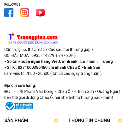
FOLLOW US
Cần trợ giúp, thắc mắc ? Các câu hỏi thường gặp ?
GỌI ĐẶT MUA : 0935114279 ( 7H - 20H )
- Số tài khoản ngân hàng VietComBank : Lê Thanh Trường
- STK : 0271000386480 chi nhánh Châu Ổ - Bình Sơn
Làm việc từ 7h00 - 20h00 ( tất cả các ngày trong tuần )
Địa chỉ cửa hàng:
Đ/c :
- 178 Phạm Văn Đồng - Châu Ổ - H. Bình Sơn - Quảng Ngãi (
bên thế giới di động Châu Ổ, hai nhà tính từ hướng bắc - nam)
SẢN PHẨM
THÔNG TIN CHUNG