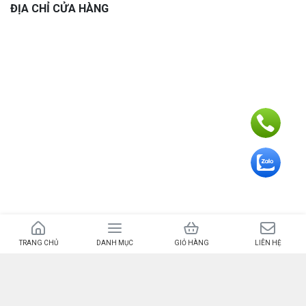
ĐỊA CHỈ CỬA HÀNG
Bản quyền 2024 – © Trường Plus – MST 8431872024 do UBND huyện Bình
Sơn ngày 26/03/2016
TRANG CHỦ
DANH MỤC
GIỎ HÀNG
LIÊN HỆ
Địa chỉ văn phòng: 178 Phạm Văn Đồng, Châu Ổ, H. Bình Sơn, Quảng Ngãi –
Điện thoại: 0901.945.179 – Email: lethanhtruong0307@gmail.com – Chịu
trách nhiệm nội dung: Lê Thanh Trường.
Quý khách có nhu cầu sửa chữa vui lòng liên hệ hoặc đến trực tiếp Trường
Plus -Website giới thiệu sản phẩm sửa chữa không buôn bán trên môi