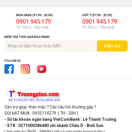
MUA HÀNG (07:00 - 20:00)
GÓP Ý (07:00 - 20:00)
0901.945.179
0901.945.179
Từ Thứ 2 - Chủ nhật
Từ Thứ 2 - Chủ nhật
KIỂM TRA THỜI GIAN BẢO HÀNH
Kiểm tra
FOLLOW US
Cần trợ giúp, thắc mắc ? Các câu hỏi thường gặp ?
GỌI ĐẶT MUA : 0935114279 ( 7H - 20H )
- Số tài khoản ngân hàng VietComBank : Lê Thanh Trường
- STK : 0271000386480 chi nhánh Châu Ổ - Bình Sơn
Làm việc từ 7h00 - 20h00 ( tất cả các ngày trong tuần )