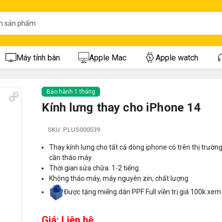
Máy tính bàn
Apple Mac
Apple watch
Bảo hành 1 tháng
Kính lưng thay cho iPhone 14
SKU:
PLUS000539
Thay kính lưng cho tất cả dòng iphone có trên thị trườn
cần tháo máy.
Thời gian sửa chữa: 1-2 tiếng.
Không tháo máy, máy nguyên zin, chất lượng
Được tặng miếng dán PPF Full viền
trị giá 100k xem
Giá: Liên hệ