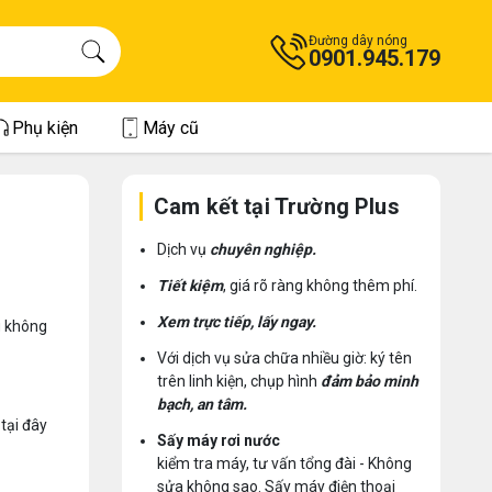
Đường dây nóng
0901.945.179
Phụ kiện
Máy cũ
Cam kết tại Trường Plus
Dịch vụ
chuyên nghiệp.
Tiết kiệm
, giá rõ ràng không thêm phí.
Xem trực tiếp, lấy ngay.
g không
Với dịch vụ sửa chữa nhiều giờ: ký tên
trên linh kiện, chụp hình
đảm bảo minh
bạch, an tâm.
 tại đây
Sấy máy rơi nước
kiểm tra máy, tư vấn tổng đài - Không
sửa không sao. Sấy máy điện thoại