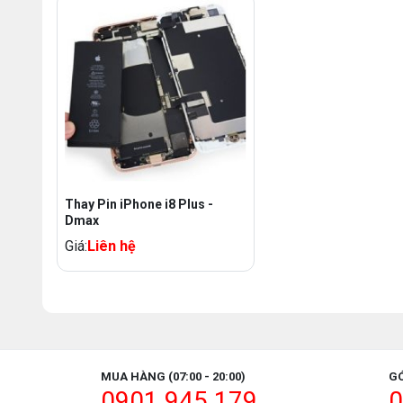
Thay Pin iPhone i8 Plus -
Dmax
Giá:
Liên hệ
MUA HÀNG (07:00 - 20:00)
GÓ
0901.945.179
0