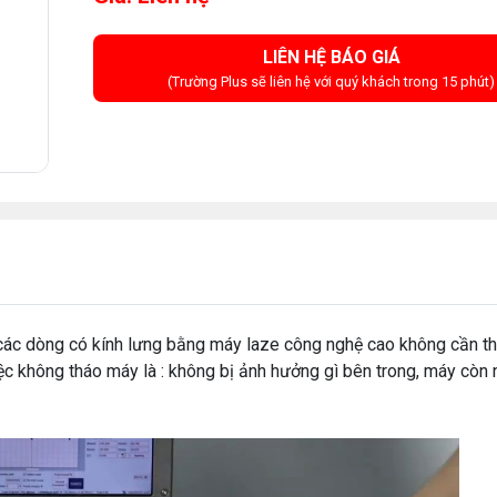
LIÊN HỆ BÁO GIÁ
(Trường Plus sẽ liên hệ với quý khách trong 15 phút)
 các dòng có kính lưng bằng máy laze công nghệ cao không cần t
việc không tháo máy là : không bị ảnh hưởng gì bên trong, máy còn