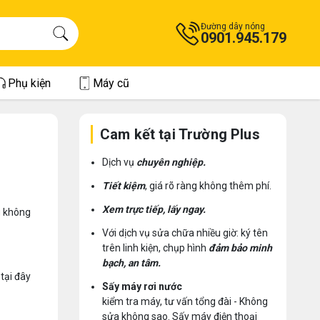
Đường dây nóng
0901.945.179
Phụ kiện
Máy cũ
Cam kết tại Trường Plus
Dịch vụ
chuyên nghiệp.
Tiết kiệm
, giá rõ ràng không thêm phí.
Xem trực tiếp, lấy ngay.
g không
Với dịch vụ sửa chữa nhiều giờ: ký tên
trên linh kiện, chụp hình
đảm bảo minh
bạch, an tâm.
 tại đây
Sấy máy rơi nước
kiểm tra máy, tư vấn tổng đài - Không
sửa không sao. Sấy máy điện thoại