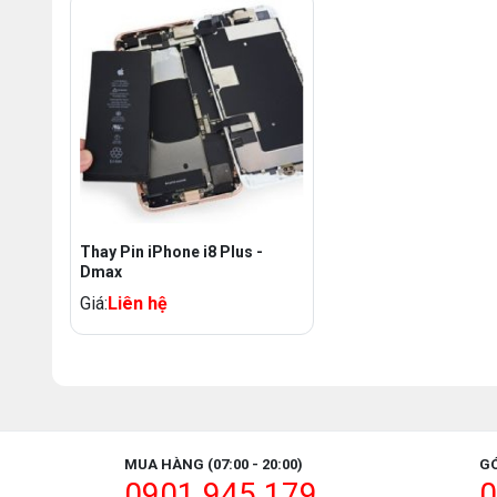
Thay Pin iPhone i8 Plus -
Dmax
Giá:
Liên hệ
MUA HÀNG (07:00 - 20:00)
GÓ
0901.945.179
0