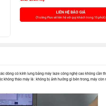
LIÊN HỆ BÁO GIÁ
(Trường Plus sẽ liên hệ với quý khách trong 15 phút)
 các dòng có kính lưng bằng máy laze công nghệ cao không cần t
việc không tháo máy là : không bị ảnh hưởng gì bên trong, máy còn