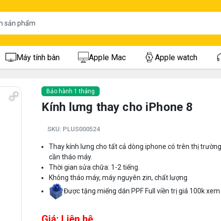
Máy tính bàn
Apple Mac
Apple watch
Bảo hành 1 tháng
Kính lưng thay cho iPhone 8
SKU:
PLUS000524
Thay kính lưng cho tất cả dòng iphone có trên thị trườn
cần tháo máy.
Thời gian sửa chữa: 1-2 tiếng.
Không tháo máy, máy nguyên zin, chất lượng
Được tặng miếng dán PPF Full viền
trị giá 100k xem
Giá: Liên hệ