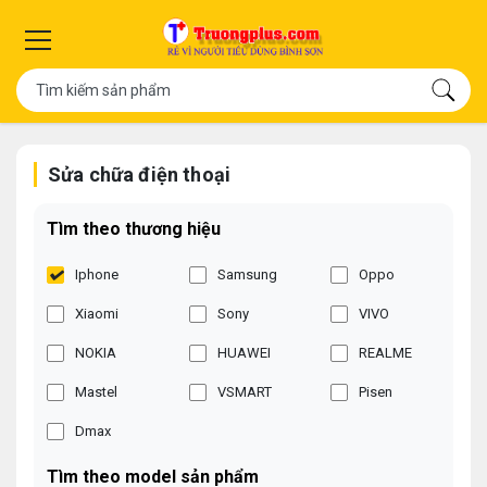
Sửa chữa điện thoại
Tìm theo thương hiệu
Iphone
Samsung
Oppo
Xiaomi
Sony
VIVO
NOKIA
HUAWEI
REALME
Mastel
VSMART
Pisen
Dmax
Tìm theo model sản phẩm