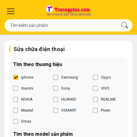
Sửa chữa điện thoại
Tìm theo thương hiệu
Iphone
Samsung
Oppo
Xiaomi
Sony
VIVO
NOKIA
HUAWEI
REALME
Mastel
VSMART
Pisen
Dmax
Tìm theo model sản phẩm