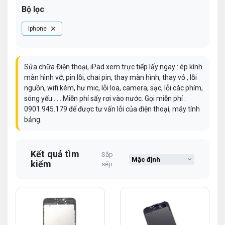
Bộ lọc
Iphone
Sửa chữa Điện thoại, iPad xem trực tiếp lấy ngay : ép kính
màn hình vỡ, pin lỗi, chai pin, thay màn hình, thay vỏ , lỗi
nguồn, wifi kém, hư mic, lỗi loa, camera, sạc, lỗi các phím,
sóng yếu . . . Miễn phí sấy rơi vào nước. Gọi miễn phí :
0901.945.179
để được tư vấn lỗi của điện thoại, máy tính
bảng.
Kết quả tìm
Sắp
kiếm
sếp: