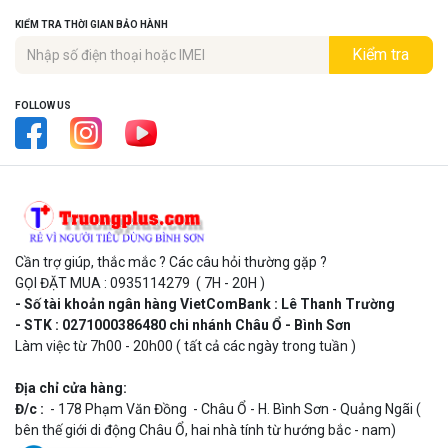
KIỂM TRA THỜI GIAN BẢO HÀNH
Kiểm tra
FOLLOW US
Cần trợ giúp, thắc mắc ? Các câu hỏi thường gặp ?
GỌI ĐẶT MUA : 0935114279 ( 7H - 20H )
- Số tài khoản ngân hàng VietComBank : Lê Thanh Trường
- STK : 0271000386480 chi nhánh Châu Ổ - Bình Sơn
Làm việc từ 7h00 - 20h00 ( tất cả các ngày trong tuần )
Địa chỉ cửa hàng:
Đ/c :
- 178 Phạm Văn Đồng - Châu Ổ - H. Bình Sơn - Quảng Ngãi (
bên thế giới di động Châu Ổ, hai nhà tính từ hướng bắc - nam)