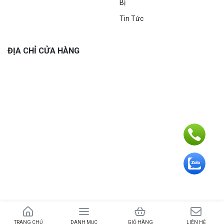
Bị
Tin Tức
ĐỊA CHỈ CỬA HÀNG
Bản quyền 2024 – © Trường Plus – MST 8431872024 do UBND huyện Bình
Sơn ngày 26/03/2016
TRANG CHỦ
DANH MỤC
GIỎ HÀNG
LIÊN HỆ